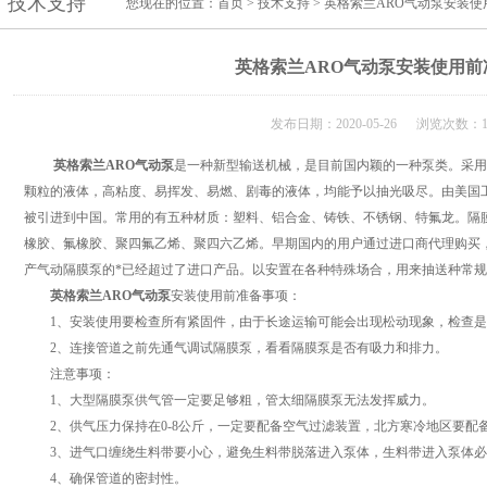
技术支持
您现在的位置：
首页
>
技术支持
> 英格索兰ARO气动泵安装
英格索兰ARO气动泵安装使用前
发布日期：2020-05-26 浏览次数：1
英格索兰ARO气动泵
是一种新型输送机械，是目前国内颖的一种泵类。采用
颗粒的液体，高粘度、易挥发、易燃、剧毒的液体，均能予以抽光吸尽。由美国工
被引进到中国。常用的有五种材质：塑料、铝合金、铸铁、不锈钢、特氟龙。隔
橡胶、氟橡胶、聚四氟乙烯、聚四六乙烯。早期国内的用户通过进口商代理购买
产气动隔膜泵的*已经超过了进口产品。以安置在各种特殊场合，用来抽送种常
英格索兰ARO气动泵
安装使用前准备事项：
1、安装使用要检查所有紧固件，由于长途运输可能会出现松动现象，检查是
2、连接管道之前先通气调试隔膜泵，看看隔膜泵是否有吸力和排力。
注意事项：
1、大型隔膜泵供气管一定要足够粗，管太细隔膜泵无法发挥威力。
2、供气压力保持在0-8公斤，一定要配备空气过滤装置，北方寒冷地区要配
3、进气口缠绕生料带要小心，避免生料带脱落进入泵体，生料带进入泵体必
4、确保管道的密封性。