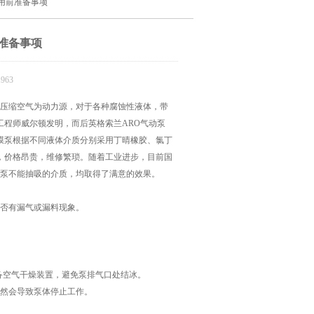
使用前准备事项
准备事项
963
压缩空气为动力源，对于各种腐蚀性液体，带
程师威尔顿发明，而后英格索兰ARO气动泵
膜泵根据不同液体介质分别采用丁晴橡胶、氯丁
，价格昂贵，维修繁琐。随着工业进步，目前国
规泵不能抽吸的介质，均取得了满意的效果。
否有漏气或漏料现象。
备空气干燥装置，避免泵排气口处结冰。
然会导致泵体停止工作。