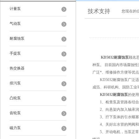
计量泵
技术支持
您现在的
气动泵
耐腐蚀泵
手提泵
KD5032耐腐蚀泵
顾名
种泵。 目前国内市场腐蚀
热交换器
广泛*、维修操作方便等优
KD5032耐腐蚀泵广泛
排污泵
成箔、科研机构、国防工业
KD5032耐腐蚀泵
的使用
凸轮泵
1、检查泵及管路各结合处
2、向悬架内加入轴承润
齿轮泵
3、拧下泵体的引水螺塞
4、关好出水管的闸阀和
磁力泵
5、开动电机，当泵正常运