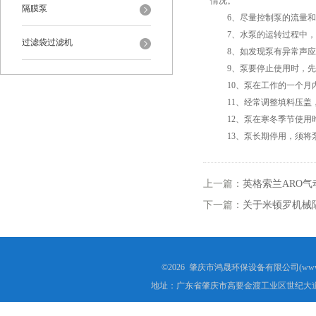
情况。
隔膜泵
6、尽量控制泵的流量和扬
7、水泵的运转过程中，轴
过滤袋过滤机
8、如发现泵有异常声应
9、泵要停止使用时，先
10、泵在工作的一个月内，
11、经常调整填料压盖，
12、泵在寒冬季节使用时
13、泵长期停用，须将泵
上一篇：
英格索兰ARO
下一篇：
关于米顿罗机械
©2026 肇庆市鸿晟环保设备有限公司(www.h
地址：广东省肇庆市高要金渡工业区世纪大道