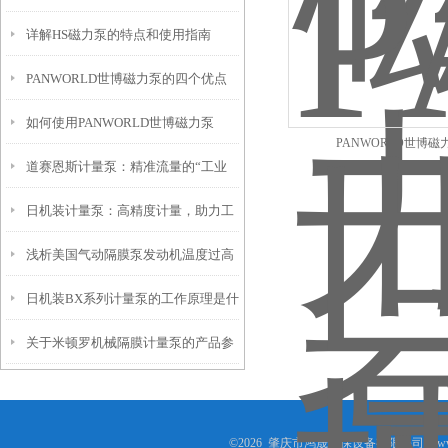
详解HS磁力泵的特点和使用指南
项
PANWORLD世博磁力泵的四个优点
如何使用PANWORLD世博磁力泵
以及六个使用细节
PANWORLD世博磁
道赛恩斯计量泵：精准流量的“工业
呢？请看介绍
日机装计量泵：高精度计量，助力工
守护者”
浅析美国气动隔膜泵发动机温度过高
业生产
日机装BX系列计量泵的工作原理是什
的原因
关于米顿罗机械隔膜计量泵的产品参
么？
数和控制方式
©2026 肇庆市鸿晟环保设备有限公司(www.h