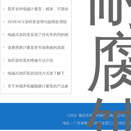
普罗名特电磁计量泵：精准、可靠的
保养
DOSENCE加药泵使用与故障处理指
液体输送工具
电磁式加药泵实现了对化学药剂的精
南
道赛恩斯计量泵受市场青睐的原因
确添加
加药齿轮泵的维修方法介绍
电磁式加药泵的清洗方式来了解下
关于米顿罗机械隔膜计量泵的产品参
数和控制方式
©2026 肇庆市鸿晟环保设备有限公司(www.h
地址：广东省肇庆市高要金渡工业区世纪大道