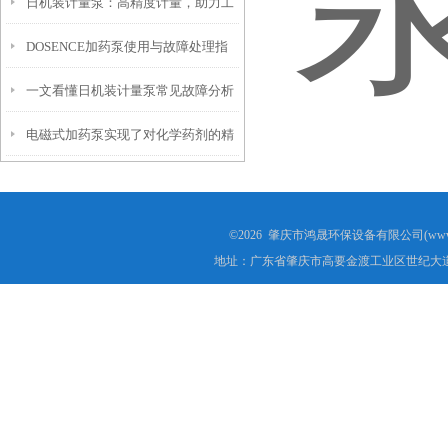
日机装计量泵：高精度计量，助力工
么？
DOSENCE加药泵使用与故障处理指
业生产
一文看懂日机装计量泵常见故障分析
南
电磁式加药泵实现了对化学药剂的精
确添加
©2026 肇庆市鸿晟环保设备有限公司(www.h
地址：广东省肇庆市高要金渡工业区世纪大道