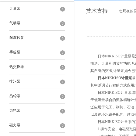
计量泵
技术支持
您现在的
气动泵
耐腐蚀泵
手提泵
日本NIKKISO计量泵
输送、计量和调节的功能,
热交换器
其自身的突出,计量泵如今
日本NIKKISO计量泵
常
排污泵
其中以调节行程的方式应用
日本NIKKISO计量泵
凸轮泵
于低流量场合的流体精确计
泛应用于化工、制药、石油
齿轮泵
以及循环水设备配套、过滤
日本NIKKISO计量泵的
磁力泵
1.操作安全，电磁驱动隔