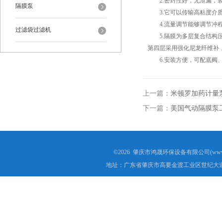
2.密封性好，无泄漏，装
隔膜泵
3.它可以传输高粘度介质
4.流量调节能够调节冲程
过滤袋过滤机
5.隔膜为多层复合结构压制而
第四层采用强化尼龙纤维补，
6.安装方便，可配底阀、
上一篇：
米顿罗加药计量
下一篇：
美国气动隔膜泵
©2026 肇庆市鸿晟环保设备有限公司(www.h
地址：广东省肇庆市高要金渡工业区世纪大道