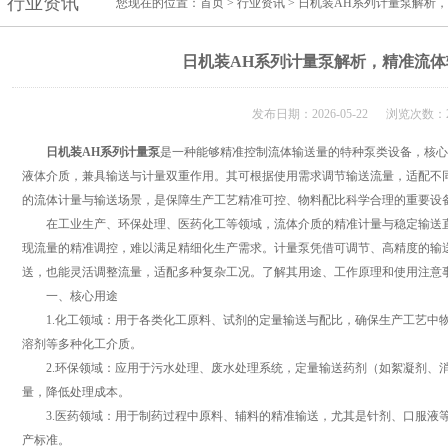
行业资讯
您现在的位置：
首页
>
行业资讯
> 日机装AH系列计量泵解析
日机装AH系列计量泵解析，精准流
发布日期：2026-05-22 浏览次数：2
日机装AH系列计量泵
是一种能够精准控制流体输送量的特种泵类设备，核心
液体介质，兼具输送与计量双重作用。其可根据使用需求调节输送流量，适配不
的流体计量与输送场景，是保障生产工艺精准可控、物料配比科学合理的重要设
在工业生产、环保处理、医药化工等领域，流体介质的精准计量与稳定输送直
现流量的精准调控，难以满足精细化生产需求。计量泵凭借可调节、高精度的输
送，也能灵活调整流量，适配多种复杂工况。了解其用途、工作原理和使用注意
一、核心用途
1.化工领域：用于各类化工原料、试剂的定量输送与配比，确保生产工艺中物
溶剂等多种化工介质。
2.环保领域：应用于污水处理、废水处理系统，定量输送药剂（如絮凝剂、消
量，降低处理成本。
3.医药领域：用于制药过程中原料、辅料的精准输送，尤其是针剂、口服液等
产标准。