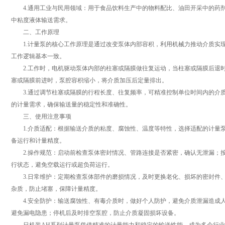
4.通用工业与民用领域：用于食品饮料生产中的物料配比、油田开采中的药剂
中粘度液体输送需求。
二、工作原理
1.计量泵的核心工作原理是通过改变泵体内部容积，利用机械力推动介质实现
工作逻辑基本一致。
2.工作时，电机驱动泵体内部的柱塞或隔膜做往复运动，当柱塞或隔膜后退时
塞或隔膜前进时，泵腔容积缩小，将介质加压后定量排出。
3.通过调节柱塞或隔膜的行程长度、往复频率，可精准控制单位时间内的介质
的计量需求，确保输送量的稳定性和准确性。
三、使用注意事项
1.介质适配：根据输送介质的粘度、腐蚀性、温度等特性，选择适配的计量泵
备运行和计量精度。
2.操作规范：启动前检查泵体密封情况、管路连接是否紧密，确认无泄漏；按
行状态，避免空载运行或超负荷运行。
3.日常维护：定期检查泵体部件的磨损情况，及时更换老化、损坏的密封件、
杂质，防止堵塞，保障计量精度。
4.安全防护：输送腐蚀性、有毒介质时，做好个人防护，避免介质泄漏造成人
避免漏电隐患；停机后及时排空泵腔，防止介质凝固损坏设备。