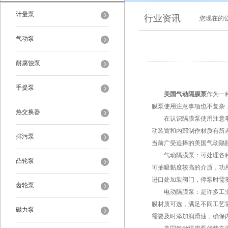
计量泵
行业资讯
您现在的
气动泵
耐腐蚀泵
手提泵
美国气动隔膜泵
作为一
膜泵使用注意事项也不复杂
热交换器
在认识隔膜泵使用注意事项
动装置和内部制作材质有所
排污泵
当前广受追捧的美国气动隔
气动隔膜泵：可处理各种具
凸轮泵
可抽吸黏度较高的介质，功
进口处加装阀门，停泵时需
齿轮泵
电动隔膜泵：是许多工业生
膜材质可选，满足不同工艺
磁力泵
需要及时添加润滑油，确保