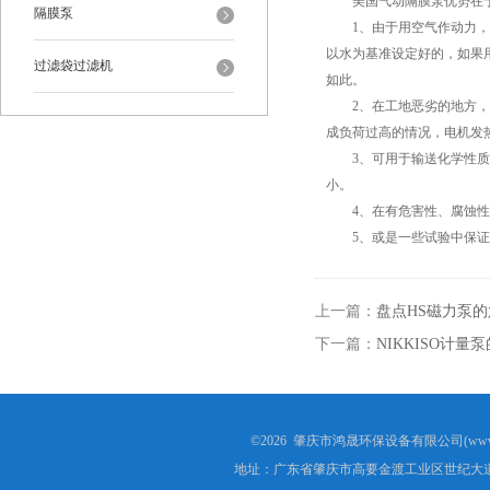
美国气动隔膜泵优势在
隔膜泵
1、由于用空气作动力，所
以水为基准设定好的，如果
过滤袋过滤机
如此。
2、在工地恶劣的地方，如
成负荷过高的情况，电机发
3、可用于输送化学性质比
小。
4、在有危害性、腐蚀性的
5、或是一些试验中保证
上一篇：
盘点HS磁力泵
下一篇：
NIKKISO计
©2026 肇庆市鸿晟环保设备有限公司(www.h
地址：广东省肇庆市高要金渡工业区世纪大道