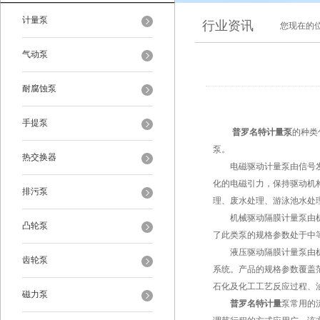
计量泵
行业资讯
您现在的
气动泵
耐腐蚀泵
手提泵
普罗名特计量泵
的种类
泵。
热交换器
电磁驱动计量泵由信号发生
化的电磁引力，保持驱动机
排污泵
理、废水处理、游泳池水处
机械驱动隔膜计量泵由机械
凸轮泵
了此类泵的规格参数处于中
液压驱动隔膜计量泵由机械
齿轮泵
系统。产品的规格参数覆盖
石化及化工工艺反应过程、
磁力泵
普罗名特计量
泵常用的