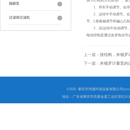
调节行程的方式应用广。该
隔膜泵
1、停车手动调节。在停
2、运转中手动调节。在泵
过滤袋过滤机
节、L形曲轴调节和偏心凸
3、后i运转中自动调节。
电动控制是通过改变电信号
上一篇：
按结构，米顿罗
下一篇：
米顿罗计量泵的
©2026 肇庆市鸿晟环保设备有限公司(www.h
地址：广东省肇庆市高要金渡工业区世纪大道