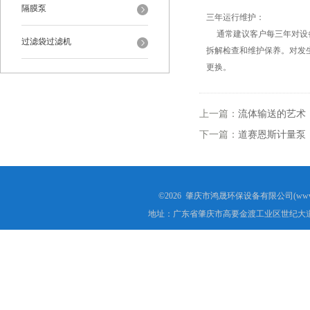
隔膜泵
三年运行维护：
通常建议客户每三年对设备
过滤袋过滤机
拆解检查和维护保养。对发
更换。
上一篇：
流体输送的艺术
下一篇：
道赛恩斯计量泵
©2026 肇庆市鸿晟环保设备有限公司(www.h
地址：广东省肇庆市高要金渡工业区世纪大道