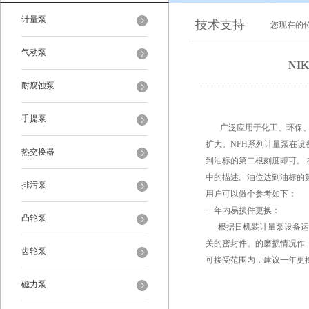
计量泵
技术支持
您现在的
气动泵
NI
耐腐蚀泵
手提泵
广泛应用于化工、环保、水
扩大。NFH系列计量泵在设
热交换器
到油标的第二根刻度即可。 
中的描述。油位达到油标的
排污泵
用户可以做个参考如下：
一年内易损件更换：
凸轮泵
根据日机装计量泵设备运行
关的密封件。的磨损情况作
齿轮泵
可接受范围内，建议一年更
磁力泵