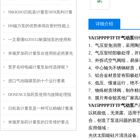
NIKKISO日机装计量泵NFH系列计量
详细介绍
HS磁力泵的优势体现在密封性能上
泵正确保养与维护的方法
VA15PPPPTFTF气动泵
特
一文看懂KD5032耐腐蚀泵的使用和
1、气压室免润滑，采用陶
2、气压室经阳极处理，
米顿罗加药计量泵在使用前必然要先
保养
3、外拆式空气阀组，易保
普罗名特电磁计量泵如何选择呢？
进行安装
4、中心轴为不锈钢材质，
5、铝合金材质皆有阳极处
进口气动隔膜泵的十个运行要素
6、低压、慢速运行，绝不
7、物殊材质球阀，制作精
DOSENCE加药泵使用与故障处理指
8、膜片寿命较其他厂家高出1/3
VA15PPPPTFTF气动泵
产
日机装计量泵是一种可以精确计量液
南
以耗能低，无泄露。适用
合，创造了泵送问题的新
米顿罗加药计量泵的日常维护要点
体体积的泵
应用领域：
光伏太阳能硅片清洗设备